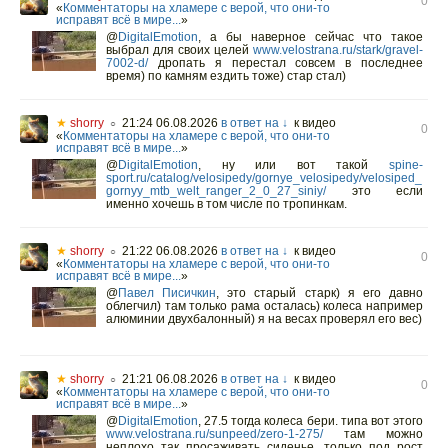
0
«
Комментаторы на хламере с верой, что они-то
исправят всё в мире...
»
@
DigitalEmotion
,
а бы наверное сейчас что такое
выбрал для своих целей
www.velostrana.ru/stark/gravel-
7002-d/
дропать я перестал совсем в последнее
время) по камням ездить тоже) стар стал)
★
shorry
21:24 06.08.2026
в ответ на ↓
к видео
○
0
«
Комментаторы на хламере с верой, что они-то
исправят всё в мире...
»
@
DigitalEmotion
,
ну или вот такой
spine-
sport.ru/catalog/velosipedy/gornye_velosipedy/velosiped_
gornyy_mtb_welt_ranger_2_0_27_siniy/
это если
именно хочешь в том числе по тропинкам.
★
shorry
21:22 06.08.2026
в ответ на ↓
к видео
○
0
«
Комментаторы на хламере с верой, что они-то
исправят всё в мире...
»
@
Павел Писичкин
,
это старый старк) я его давно
облегчил) там только рама осталась) колеса например
алюминии двухбалонный) я на весах проверял его вес)
★
shorry
21:21 06.08.2026
в ответ на ↓
к видео
○
0
«
Комментаторы на хламере с верой, что они-то
исправят всё в мире...
»
@
DigitalEmotion
,
27.5 тогда колеса бери. типа вот этого
www.velostrana.ru/sunpeed/zero-1-275/
там можно
неплохо так просаживать сиденье, только под рост