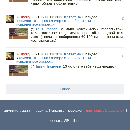
надо побирать обязательно
★
shorry
21:17 06.08.2026
в ответ на ↓
к видео
○
0
«
Комментаторы на хламере с верой, что они-то
исправят всё в мире...
»
@
DigitalEmotion
,
у меня классический кросскантри)
тебе наверное тогда лучше простой городской вел
искать) если не собираешся 60-100 км по тропинкам
лесным катать)
★
shorry
21:16 06.08.2026
в ответ на ↓
к видео
○
0
«
Комментаторы на хламере с верой, что они-то
исправят всё в мире...
»
@
Павел Писичкин
,
13 кило) это тебе не двуподвес)
Ранее
администрация
правила
справка
реклама
для правообладателей
|
|
|
|
|
оплата VIP
блог
|