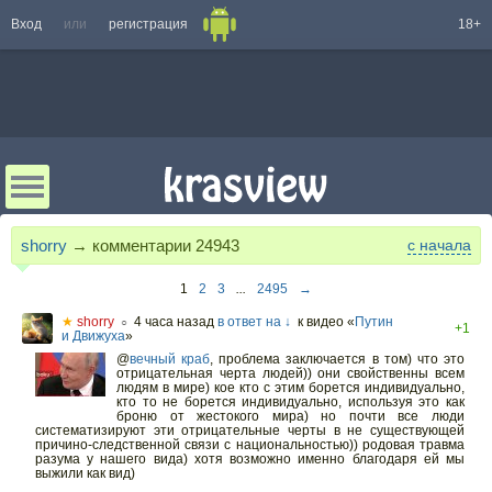
Вход
или
регистрация
18+
shorry
→ комментарии
24943
с начала
1
2
3
...
2495
→
★
shorry
4 часа назад
в ответ на ↓
к видео «
Путин
○
+1
и Движуха
»
@
вечный краб
,
проблема заключается в том) что это
отрицательная черта людей)) они свойственны всем
людям в мире) кое кто с этим борется индивидуально,
кто то не борется индивидуально, используя это как
броню от жестокого мира) но почти все люди
систематизируют эти отрицательные черты в не существующей
причино-следственной связи с национальностью)) родовая травма
разума у нашего вида) хотя возможно именно благодаря ей мы
выжили как вид)