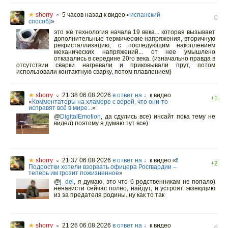
★
shorry
5 часов назад
к видео «
испанский
○
0
способ)
»
это же технология начала 19 века... которая вызывает
дополнительные термические напряжения, вторичную
рекристаллизацию, с последующим накоплением
механических напряжений... от нее умышлено
отказались в середине 20го века. (изначально правда в
отсутствии сварки нагревали и приковывали прут, потом
использовали контактную сварку, потом плавлением)
★
shorry
21:38 06.08.2026
в ответ на ↓
к видео
○
+1
«
Комментаторы на хламере с верой, что они-то
исправят всё в мире...
»
@
DigitalEmotion
,
да сдулись все) инсайт пока тему не
видел) поэтому я думаю тут все)
★
shorry
21:37 06.08.2026
в ответ на ↓
к видео «
❗️
○
+2
Подростки хотели взорвать офицера Росгвардии –
теперь им грозит пожизненное
»
@
j_del
,
я думаю, это что б родственникам не попало)
ненависти сейчас полно, найдут, и устроят экзекуцию
из за предателя родины. ну как то так
★
shorry
21:26 06.08.2026
в ответ на ↓
к видео
○