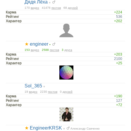
Дядя Лёха
○
170
видео
41476
постов
68
друзей
Карма
+224
Рейтинг
536
Характер
+202
★
engineer
•
153
видео
2588
постов
3
друга
Карма
+203
Рейтинг
2100
Характер
+25
Sol_365
○
19
видео
2230
постов
0
друзей
Карма
+190
Рейтинг
127
Характер
+72
★
EngineerKRSK
○
Александр Савченко