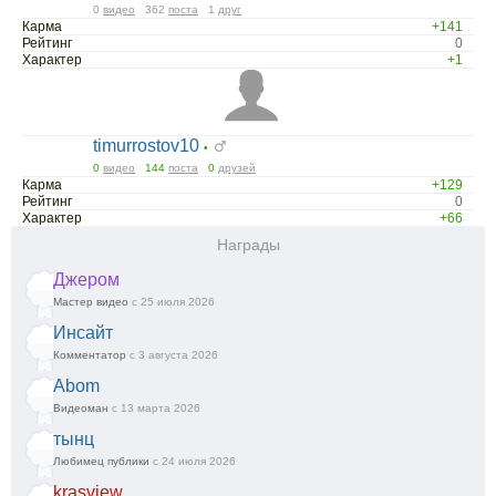
0
видео
362
поста
1
друг
Карма
+141
Рейтинг
0
Характер
+1
timurrostov10
•
0
видео
144
поста
0
друзей
Карма
+129
Рейтинг
0
Характер
+66
Награды
Джером
Мастер видео
с 25 июля 2026
Инсайт
Комментатор
с 3 августа 2026
Abom
Видеоман
с 13 марта 2026
тынц
Любимец публики
с 24 июля 2026
krasview