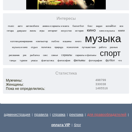
Интересы
music
авто
автомобили
аниме и сериалы и манга
баскетбол
бокс
видео
волейбол
все
кино
гитара
девушки
жизнь
игры
интернет
искусство
история
кино и музыка
книги
музыка
коллекционирование
компьютер
люблю
машины
много
музыка и кино
отдых
политика
природа
психология
путешествия
работа
разные
спорт
рисование
рок
рыбалка
секс
семья
сериалы
сериалы и фильмы
фильмы
танцы
туризм
ужасы
фантастика
философия
фотография
футбол
что
Статистика
Мужчины:
498799
Женщины:
330038
Пока не определились:
1465516
администрация
правила
справка
реклама
для правообладателей
|
|
|
|
|
оплата VIP
блог
|