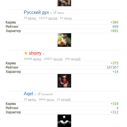
Русский дух
○
Иван
55
видео
13375
постов
24
друга
Карма
+384
Рейтинг
689
Характер
+891
★
shorry
○
53006
видео
24837
постов
256
друзей
Карма
+375
Рейтинг
167367
Характер
+14
Aqel
○
Алексей
25
видео
9844
поста
16
друзей
Карма
+316
Рейтинг
4
Характер
+312