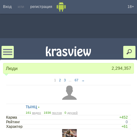
Вход
или
регистрация
18+
Люди
2,294,357
1
2
3
...
67
→
тынц
•
161
видео
1936
постов
0
друзей
Карма
+452
Рейтинг
0
Характер
+61