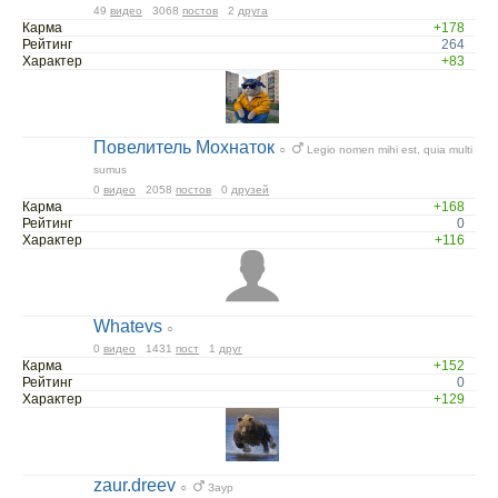
49
видео
3068
постов
2
друга
Карма
+178
Рейтинг
264
Характер
+83
Повелитель Мохнаток
○
Legio nomen mihi est, quia multi
sumus
0
видео
2058
постов
0
друзей
Карма
+168
Рейтинг
0
Характер
+116
Whatevs
○
0
видео
1431
пост
1
друг
Карма
+152
Рейтинг
0
Характер
+129
zaur.dreev
○
Заур