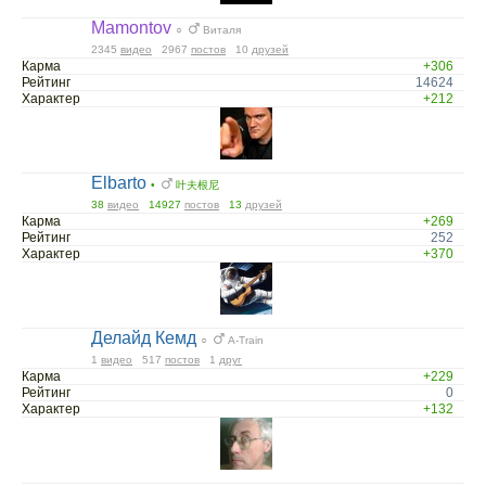
Mamontov
○
Виталя
2345
видео
2967
постов
10
друзей
Карма
+306
Рейтинг
14624
Характер
+212
Elbarto
•
叶夫根尼
38
видео
14927
постов
13
друзей
Карма
+269
Рейтинг
252
Характер
+370
Делайд Кемд
○
A-Train
1
видео
517
постов
1
друг
Карма
+229
Рейтинг
0
Характер
+132