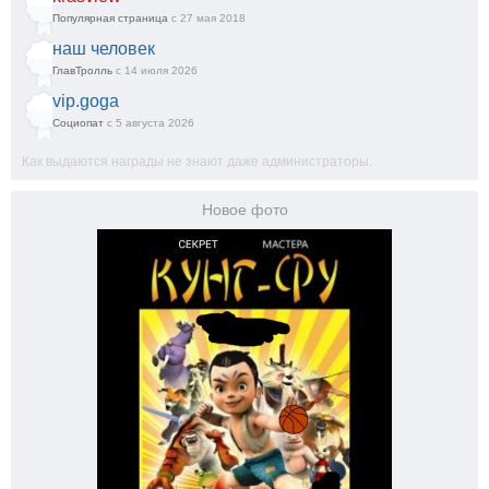
Популярная страница
с 27 мая 2018
наш человек
ГлавТролль
с 14 июля 2026
vip.goga
Социопат
с 5 августа 2026
Как выдаются награды не знают даже администраторы.
Новое фото